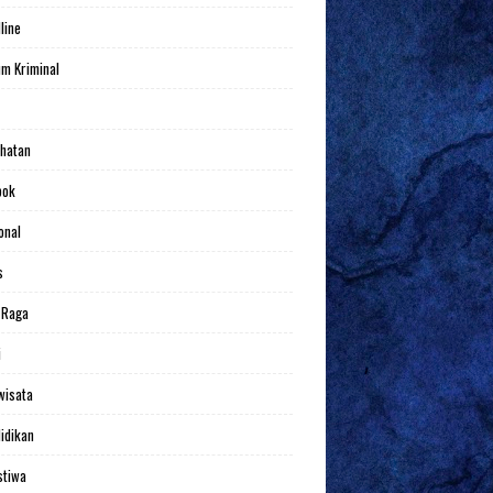
line
m Kriminal
hatan
bok
onal
s
 Raga
i
wisata
idikan
stiwa