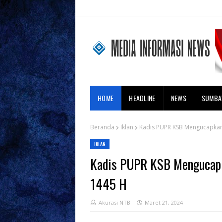
HOME
HEADLINE
NEWS
SUMB
Beranda
Iklan
Kadis PUPR KSB Mengucapkan
IKLAN
Kadis PUPR KSB Mengucapk
1445 H
Akurasi NTB
Maret 21, 2024