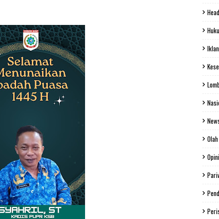
Head
Huku
Iklan
Kese
Lom
Nasi
New
Olah
Opin
Pari
Pend
Peri