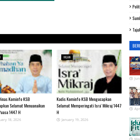
Polit
Sum
Taju
BER
N
IKLAN
Jun
Dinas Kominfo KSB
Kadis Kominfo KSB Mengucapkan
pkan Selamat Menuanaikan
Selamat Memperingati Isra' Mikraj 1447
Apr
Puasa 1447 H
H
uary 18, 2026
January 19, 2026
Mar