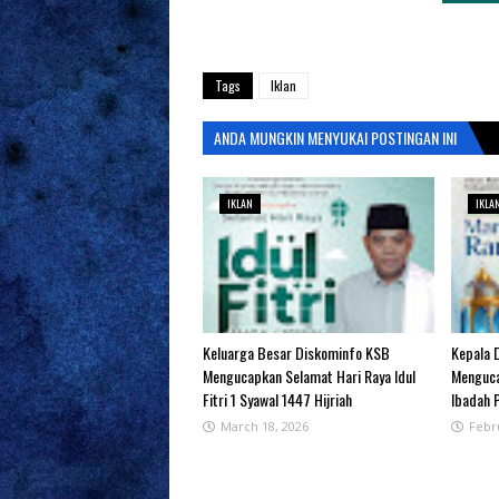
Tags
Iklan
ANDA MUNGKIN MENYUKAI POSTINGAN INI
IKLAN
IKLA
Keluarga Besar Diskominfo KSB
Kepala 
Mengucapkan Selamat Hari Raya Idul
Menguca
Fitri 1 Syawal 1447 Hijriah
Ibadah 
March 18, 2026
Febr