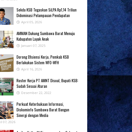
Sekda KSB Tegaskan SiLPA Rp1,14 Triliun
Didominasi Pelampauan Pendapatan
April 05, 2026
AMMAN Dukung Sumbawa Barat Menuju
Kabupaten Layak Anak
Januari 07, 2025
‎Dorong Efisiensi Kerja, Pemkab KSB
Berlakukan Sistem WFO-WFH ‎
April 16, 2026
Roster Kerja PT AMNT Disoal, Bupati KSB:
Sudah Sesuai Aturan
Desember 22, 2022
Perkuat Keterbukaan Informasi,
Diskominfo Sumbawa Barat Bangun
Sinergi dengan Media
il 07, 2026