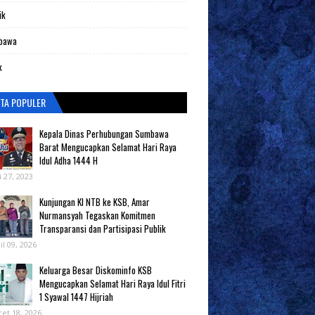
ik
bawa
k
ITA POPULER
Kepala Dinas Perhubungan Sumbawa
Barat Mengucapkan Selamat Hari Raya
Idul Adha 1444 H
i 27, 2023
Kunjungan KI NTB ke KSB, Amar
Nurmansyah Tegaskan Komitmen
Transparansi dan Partisipasi Publik
il 09, 2026
Keluarga Besar Diskominfo KSB
Mengucapkan Selamat Hari Raya Idul Fitri
1 Syawal 1447 Hijriah
et 18, 2026