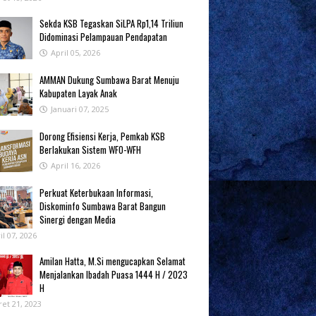
Sekda KSB Tegaskan SiLPA Rp1,14 Triliun
Didominasi Pelampauan Pendapatan
April 05, 2026
AMMAN Dukung Sumbawa Barat Menuju
Kabupaten Layak Anak
Januari 07, 2025
‎Dorong Efisiensi Kerja, Pemkab KSB
Berlakukan Sistem WFO-WFH ‎
April 16, 2026
Perkuat Keterbukaan Informasi,
Diskominfo Sumbawa Barat Bangun
Sinergi dengan Media
il 07, 2026
Amilan Hatta, M.Si mengucapkan Selamat
Menjalankan Ibadah Puasa 1444 H / 2023
H
et 21, 2023