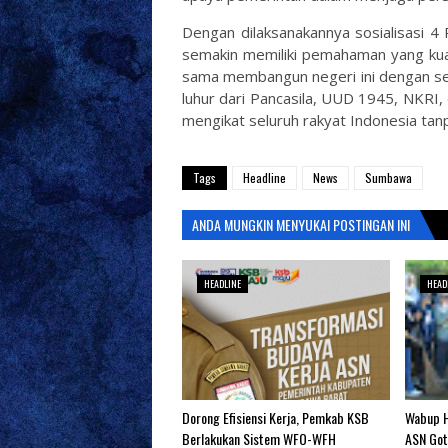
Dengan dilaksanakannya sosialisasi 4
semakin memiliki pemahaman yang kua
sama membangun negeri ini dengan sem
luhur dari Pancasila, UUD 1945, NKRI,
mengikat seluruh rakyat Indonesia tanpa
Tags
Headline
News
Sumbawa
ANDA MUNGKIN MENYUKAI POSTINGAN INI
HEADLINE
HEAD
‎Dorong Efisiensi Kerja, Pemkab KSB
Wabup H
Berlakukan Sistem WFO-WFH ‎
ASN Got