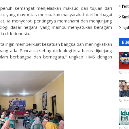
Polit
penuh semangat menjelaskan maksud dan tujuan dari
irin, yang mayoritas merupakan masyarakat dari berbagai
Sum
rat. Ia menyoroti pentingnya memahami dan menjunjung
i ideologi dasar negara, yang mampu menyatukan beragam
Taju
a di Indonesia.
BER
i, kita ingin memperkuat kesatuan bangsa dan meningkatkan
ng ada. Pancasila sebagai ideologi kita harus dijunjung
dalam berbangsa dan bernegara," ungkap HMS dengan
Jun
Apr
Mar