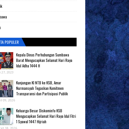
ik
bawa
k
ITA POPULER
Kepala Dinas Perhubungan Sumbawa
Barat Mengucapkan Selamat Hari Raya
Idul Adha 1444 H
i 27, 2023
Kunjungan KI NTB ke KSB, Amar
Nurmansyah Tegaskan Komitmen
Transparansi dan Partisipasi Publik
il 09, 2026
Keluarga Besar Diskominfo KSB
Mengucapkan Selamat Hari Raya Idul Fitri
1 Syawal 1447 Hijriah
et 18, 2026