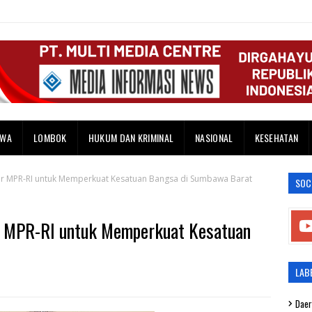
AWA
LOMBOK
HUKUM DAN KRIMINAL
NASIONAL
KESEHATAN
ilar MPR-RI untuk Memperkuat Kesatuan Bangsa di Sumbawa Barat
SOC
r MPR-RI untuk Memperkuat Kesatuan
LAB
Daer