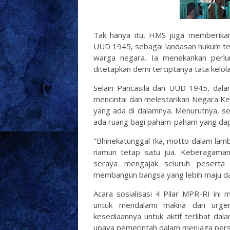
Tak hanya itu, HMS juga memberikan
UUD 1945, sebagai landasan hukum te
warga negara. Ia menekankan perl
ditetapkan demi terciptanya tata kelola
Selain Pancasila dan UUD 1945, dala
mencintai dan melestarikan Negara K
yang ada di dalamnya. Menurutnya, se
ada ruang bagi paham-paham yang dap
"Bhinekatunggal Ika, motto dalam lam
namun tetap satu jua. Keberagaman
seraya mengajak seluruh peserta
membangun bangsa yang lebih maju da
Acara sosialisasi 4 Pilar MPR-RI ini
untuk mendalami makna dan urgen
kesediaannya untuk aktif terlibat 
upaya pemerintah dalam menjaga pers