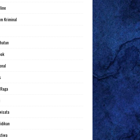
line
m Kriminal
hatan
bok
onal
s
 Raga
i
wisata
idikan
stiwa