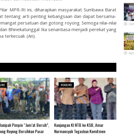
 Pilar MPR-RI ini, diharapkan masyarakat Sumbawa Barat
t tentang arti penting kebangsaan dan dapat bersama-
angat persatuan dan gotong royong. Semoga nilai-nilai
Okt
 dan Bhinekatunggal Ika senantiasa menjadi perekat yang
 terkecuali. (An).
Apr
LINE
HEADLINE
anipah Pimpin “Jum’at Bersih”,
Kunjungan KI NTB ke KSB, Amar
ong Royong Bersihkan Pasar
Nurmansyah Tegaskan Komitmen