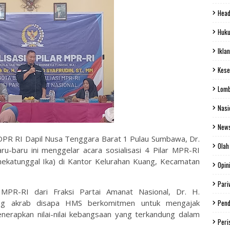
Head
Huku
Iklan
Kese
Lom
Nasi
New
DPR RI Dapil Nusa Tenggara Barat 1 Pulau Sumbawa, Dr.
Olah
u-baru ini menggelar acara sosialisasi 4 Pilar MPR-RI
nekatunggal Ika) di Kantor Kelurahan Kuang, Kecamatan
Opin
Pari
 MPR-RI dari Fraksi Partai Amanat Nasional, Dr. H.
ng akrab disapa HMS berkomitmen untuk mengajak
Pend
rapkan nilai-nilai kebangsaan yang terkandung dalam
Peri