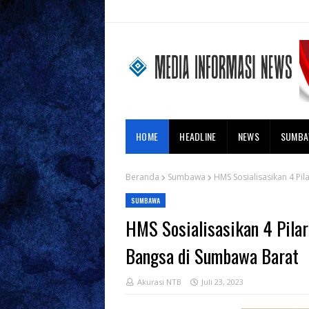
HOME
HEADLINE
NEWS
SUMB
Beranda
Sumbawa
HMS Sosialisasikan 4 P
SUMBAWA
HMS Sosialisasikan 4 Pila
Bangsa di Sumbawa Barat
Akurasi NTB
Juli 23, 2023