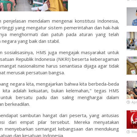
 penjelasan mendalam mengenai konstitusi Indonesia,
rtinggi yang mengatur sistem pemerintahan dan hak-hak
unya menghormati dan patuh pada aturan yang telah
 negara yang baik dan stabil.
m sosialisasinya, HMS juga mengajak masyarakat untuk
esatuan Republik Indonesia (NKRI) beserta keberagaman
mangat nasionalisme harus senantiasa dijaga agar tidak
at merusak persatuan bangsa.
bang negara kita, mengajarkan bahwa kita berbeda-beda
 kita adalah kekuatan, bukan kelemahan," tegas HMS
 untuk bersatu padu dan saling menghargai dalam
Apr
n berkeadilan.
 mendapat sambutan hangat dari peserta, yang antusias
si dari empat pilar tersebut. Mereka menyatakan
dalam menyebarkan semangat kebangsaan dan mendukung
Mar
atuan dan kesatuan Indonesia.