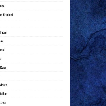
line
m Kriminal
hatan
bok
onal
s
 Raga
i
wisata
idikan
stiwa