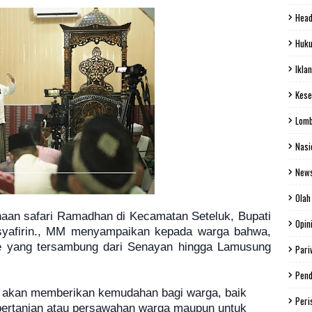
Head
Huku
Iklan
Kese
Lom
Nasi
New
Olah
an safari Ramadhan di Kecamatan Seteluk, Bupati
Opin
syafirin., MM menyampaikan kepada warga bahwa,
tive yang tersambung dari Senayan hingga Lamusung
Pari
Pend
a akan memberikan kemudahan bagi warga, baik
Peri
pertanian atau persawahan warga maupun untuk