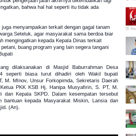
untuk pengerjaan jalan akhirnya dikembalikan lagi
ngatkan, bahwa hal hal seperti itu tidak ada
 juga menyampaikan terkait dengan gagal tanam
Mar
 warga Seteluk, agar masyarakat sama berdoa biar
dah mengingatkan kepada Kepala Dinas terkait
t petani, buang program yang lain segera tangani
Bupati
ang dilaksanakan di Masjid Baburrahman Desa
 seperti biasa turut dihadiri oleh Wakil bupati
, M. MInov, Unsur Forkopimda, Sekretaris Daerah
Ketua PKK KSB Hj. Hanipa Musyafirin, S. PT, M.
hli dan Kepala SKPD. Dalam kesempatan tersebut
bantuan kepada Masyarakat Miskin, Lansia dan
id. (An).