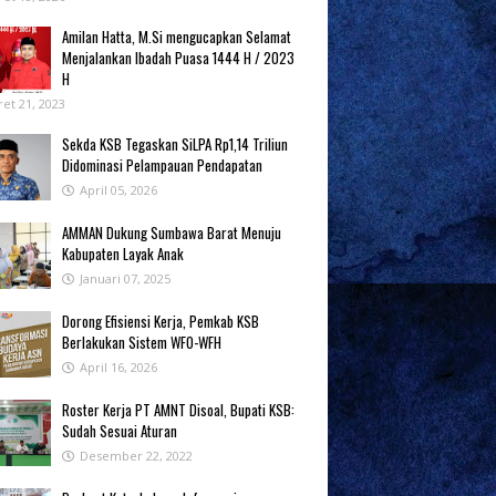
Amilan Hatta, M.Si mengucapkan Selamat
Menjalankan Ibadah Puasa 1444 H / 2023
H
et 21, 2023
Sekda KSB Tegaskan SiLPA Rp1,14 Triliun
Didominasi Pelampauan Pendapatan
April 05, 2026
AMMAN Dukung Sumbawa Barat Menuju
Kabupaten Layak Anak
Januari 07, 2025
‎Dorong Efisiensi Kerja, Pemkab KSB
Berlakukan Sistem WFO-WFH ‎
April 16, 2026
Roster Kerja PT AMNT Disoal, Bupati KSB:
Sudah Sesuai Aturan
Desember 22, 2022