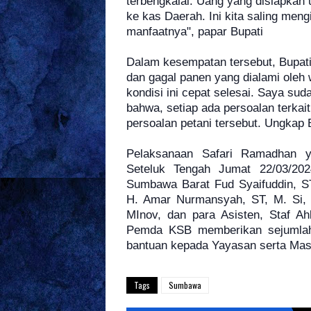
terbengkalai. Uang yang disiapkan 
ke kas Daerah. Ini kita saling mengi
manfaatnya", papar Bupati
Dalam kesempatan tersebut, Bupati
dan gagal panen yang dialami oleh
kondisi ini cepat selesai. Saya su
bahwa, setiap ada persoalan terkai
persoalan petani tersebut. Ungkap 
Pelaksanaan Safari Ramadhan y
Seteluk Tengah Jumat 22/03/2024
Sumbawa Barat Fud Syaifuddin, ST
H. Amar Nurmansyah, ST, M. Si, 
MInov, dan para Asisten, Staf A
Pemda KSB memberikan sejumlah 
bantuan kepada Yayasan serta Masj
Tags
Sumbawa