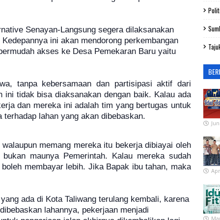
Polit
Sum
rnative Senayan-Langsung segera dilaksanakan
er. Kedepannya ini akan mendorong perkembangan
Taju
ermudah akses ke Desa Pemekaran Baru yaitu
BER
, tanpa kebersamaan dan partisipasi aktif dari
 ini tidak bisa diaksanakan dengan baik. Kalau ada
erja dan mereka ini adalah tim yang bertugas untuk
a terhadap lahan yang akan dibebaskan.
Jun
 walaupun memang mereka itu bekerja dibiayai oleh
tu bukan maunya Pemerintah. Kalau mereka sudah
k boleh membayar lebih. Jika Bapak ibu tahan, maka
Apr
ua yang ada di Kota Taliwang terulang kembali, karena
u dibebaskan lahannya, pekerjaan menjadi
Mar