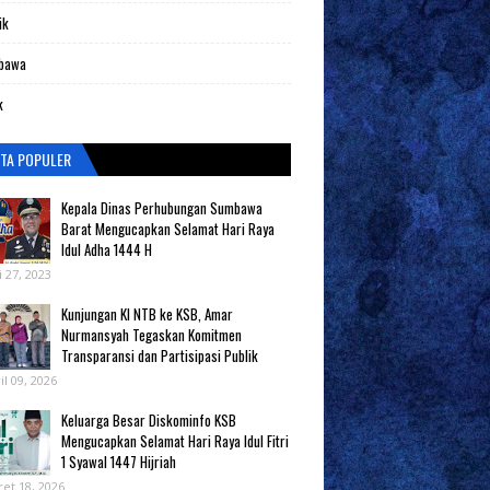
ik
bawa
k
ITA POPULER
Kepala Dinas Perhubungan Sumbawa
Barat Mengucapkan Selamat Hari Raya
Idul Adha 1444 H
i 27, 2023
Kunjungan KI NTB ke KSB, Amar
Nurmansyah Tegaskan Komitmen
Transparansi dan Partisipasi Publik
il 09, 2026
Keluarga Besar Diskominfo KSB
Mengucapkan Selamat Hari Raya Idul Fitri
1 Syawal 1447 Hijriah
et 18, 2026