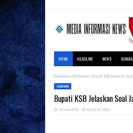
HOME
HEADLINE
NEWS
SUMB
Beranda
Sumbawa
Bupati KSB Jelaskan Soal 
SUMBAWA
Bupati KSB Jelaskan Soal Ja
Akurasi NTB
Maret 24, 2024