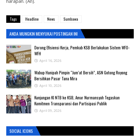
harapan. (An).
Tags
Headline
News
Sumbawa
ANDA MUNGKIN MENYUKAI POSTINGAN INI
‎Dorong Efisiensi Kerja, Pemkab KSB Berlakukan Sistem WFO-
WFH ‎
April 16, 2026
Wabup Hanipah Pimpin “Jum’at Bersih”, ASN Gotong Royong
Bersihkan Pasar Tana Mira
April 10, 2026
Kunjungan KI NTB ke KSB, Amar Nurmansyah Tegaskan
Komitmen Transparansi dan Partisipasi Publik
April 09, 2026
SOCIAL ICONS