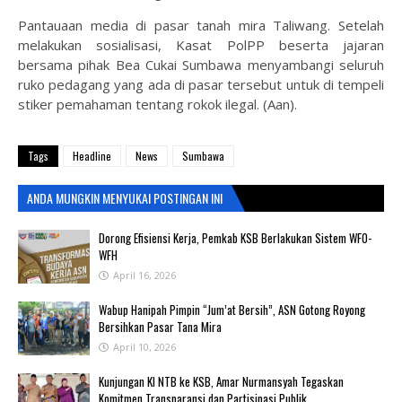
Pantauaan media di pasar tanah mira Taliwang. Setelah
melakukan sosialisasi, Kasat PolPP beserta jajaran
bersama pihak Bea Cukai Sumbawa menyambangi seluruh
ruko pedagang yang ada di pasar tersebut untuk di tempeli
stiker pemahaman tentang rokok ilegal. (Aan).
Tags
Headline
News
Sumbawa
ANDA MUNGKIN MENYUKAI POSTINGAN INI
‎Dorong Efisiensi Kerja, Pemkab KSB Berlakukan Sistem WFO-
WFH ‎
April 16, 2026
Wabup Hanipah Pimpin “Jum’at Bersih”, ASN Gotong Royong
Bersihkan Pasar Tana Mira
April 10, 2026
Kunjungan KI NTB ke KSB, Amar Nurmansyah Tegaskan
Komitmen Transparansi dan Partisipasi Publik