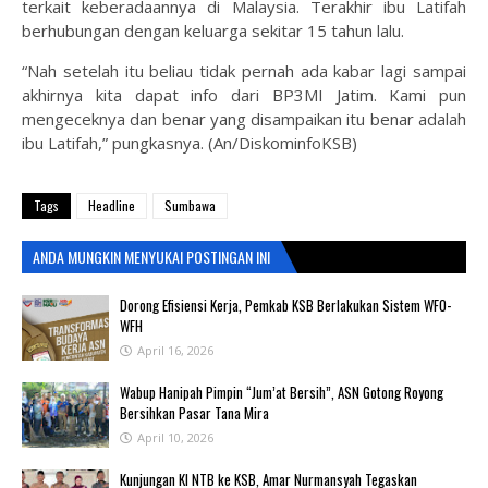
terkait keberadaannya di Malaysia. Terakhir ibu Latifah
berhubungan dengan keluarga sekitar 15 tahun lalu.
“Nah setelah itu beliau tidak pernah ada kabar lagi sampai
akhirnya kita dapat info dari BP3MI Jatim. Kami pun
mengeceknya dan benar yang disampaikan itu benar adalah
ibu Latifah,” pungkasnya. (An/DiskominfoKSB)
Tags
Headline
Sumbawa
ANDA MUNGKIN MENYUKAI POSTINGAN INI
‎Dorong Efisiensi Kerja, Pemkab KSB Berlakukan Sistem WFO-
WFH ‎
April 16, 2026
Wabup Hanipah Pimpin “Jum’at Bersih”, ASN Gotong Royong
Bersihkan Pasar Tana Mira
April 10, 2026
Kunjungan KI NTB ke KSB, Amar Nurmansyah Tegaskan