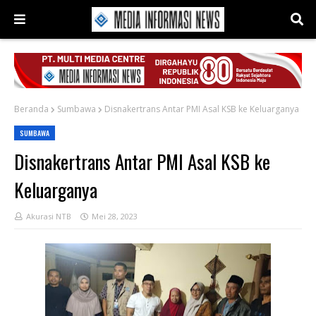
Beranda
Sumbawa
Disnakertrans Antar PMI Asal KSB ke Keluarganya
SUMBAWA
Disnakertrans Antar PMI Asal KSB ke
Keluarganya
Akurasi NTB
Mei 28, 2023