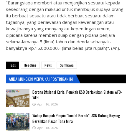
"Barangsiapa memberi atau menjanjikan sesuatu kepada
seseorang dengan maksud untuk membujuk supaya orang
itu berbuat sesuatu atau tidak berbuat sesuatu dalam
tugasnya, yang berlawanan dengan kewenangan atau
kewajibannya yang menyangkut kepentingan umum,
dipidana karena memberi suap dengan pidana penjara
selama-lamanya 5 (lima) tahun dan denda sebanyak-
banyaknya Rp.15.000.000,- (lima belas juta rupiah)". (An).
Tags
Headline
News
Sumbawa
ANDA MUNGKIN MENYUKAI POSTINGAN INI
‎Dorong Efisiensi Kerja, Pemkab KSB Berlakukan Sistem WFO-
WFH ‎
April 16, 2026
Wabup Hanipah Pimpin “Jum’at Bersih”, ASN Gotong Royong
Bersihkan Pasar Tana Mira
April 10, 2026