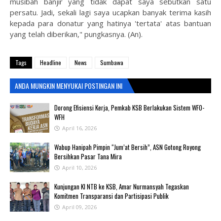
musibah banjir yang tidak dapat saya sebutkan satu
persatu. Jadi, sekali lagi saya ucapkan banyak terima kasih
kepada para donatur yang hatinya 'tertata' atas bantuan
yang telah diberikan," pungkasnya. (An).
Tags
Headline
News
Sumbawa
ANDA MUNGKIN MENYUKAI POSTINGAN INI
‎Dorong Efisiensi Kerja, Pemkab KSB Berlakukan Sistem WFO-
WFH ‎
April 16, 2026
Wabup Hanipah Pimpin “Jum’at Bersih”, ASN Gotong Royong
Bersihkan Pasar Tana Mira
April 10, 2026
Kunjungan KI NTB ke KSB, Amar Nurmansyah Tegaskan
Komitmen Transparansi dan Partisipasi Publik
April 09, 2026