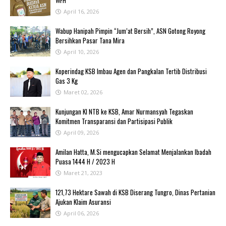
WFH ‎
April 16, 2026
Wabup Hanipah Pimpin “Jum’at Bersih”, ASN Gotong Royong
Bersihkan Pasar Tana Mira
April 10, 2026
Koperindag KSB Imbau Agen dan Pangkalan Tertib Distribusi
Gas 3 Kg
Maret 02, 2026
Kunjungan KI NTB ke KSB, Amar Nurmansyah Tegaskan
Komitmen Transparansi dan Partisipasi Publik
April 09, 2026
Amilan Hatta, M.Si mengucapkan Selamat Menjalankan Ibadah
Puasa 1444 H / 2023 H
Maret 21, 2023
121,73 Hektare Sawah di KSB Diserang Tungro, Dinas Pertanian
Ajukan Klaim Asuransi
April 06, 2026