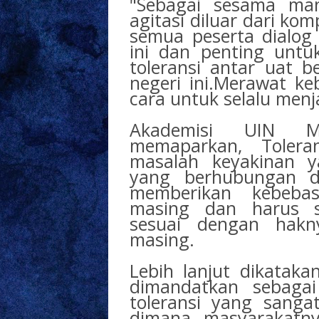
"Sebagai sesama man
agitasi diluar dari k
semua peserta dialog
ini dan penting unt
toleransi antar uat b
negeri ini.Merawat ke
cara untuk selalu menj
Akademisi UIN Ma
memaparkan, Toler
masalah keyakinan y
yang berhubungan d
memberikan kebeba
masing dan harus s
sesuai dengan hakn
masing.
Lebih lanjut dikatak
dimandatkan sebagai
toleransi yang sangat
dimana masyarakatny