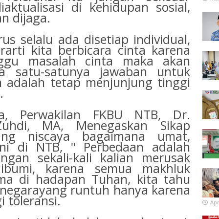
aktualisasi di kehidupan sosial,
n dijaga.
rus selalu ada disetiap individual,
erarti kita berbicara cinta karena
nggu masalah cinta maka akan
a satu-satunya jawaban untuk
adalah tetap menjunjung tinggi
.
a, Perwakilan FKBU NTB, Dr.
hdi, MA, Menegaskan Sikap
yang niscaya bagaimana umat,
ini di NTB, " Perbedaan adalah
ngan sekali-kali kalian merusak
ibumi, karena semua makhluk
ma di hadapan Tuhan, kita tahu
negarayang runtuh hanya karena
 toleransi.
Apr