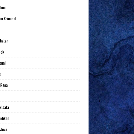
line
m Kriminal
hatan
bok
onal
s
 Raga
i
wisata
idikan
stiwa