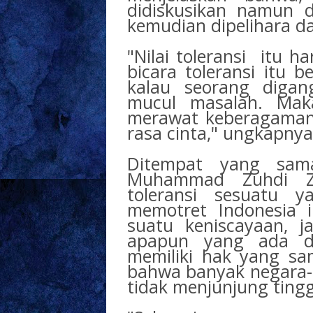
didiskusikan namun di
kemudian dipelihara da
"Nilai toleransi itu ha
bicara toleransi itu b
kalau seorang diga
mucul masalah. Mak
merawat keberagaman 
rasa cinta," ungkapnya
Ditempat yang sam
Muhammad Zuhdi Zu
toleransi sesuatu 
memotret Indonesia 
suatu keniscayaan, ja
apapun yang ada d
memiliki hak yang sa
bahwa banyak negara-
tidak menjunjung tinggi