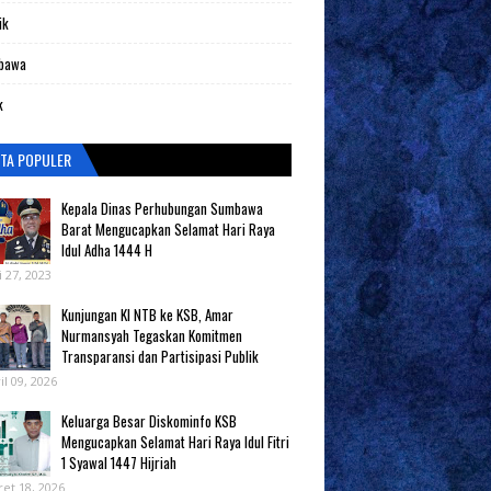
ik
bawa
k
ITA POPULER
Kepala Dinas Perhubungan Sumbawa
Barat Mengucapkan Selamat Hari Raya
Idul Adha 1444 H
i 27, 2023
Kunjungan KI NTB ke KSB, Amar
Nurmansyah Tegaskan Komitmen
Transparansi dan Partisipasi Publik
il 09, 2026
Keluarga Besar Diskominfo KSB
Mengucapkan Selamat Hari Raya Idul Fitri
1 Syawal 1447 Hijriah
et 18, 2026