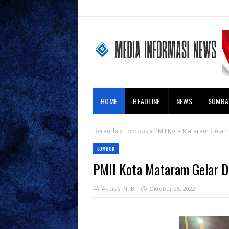
HOME
HEADLINE
NEWS
SUMB
Beranda
Lombok
PMII Kota Mataram Gelar D
LOMBOK
PMII Kota Mataram Gelar D
Akurasi NTB
Oktober 25, 2022