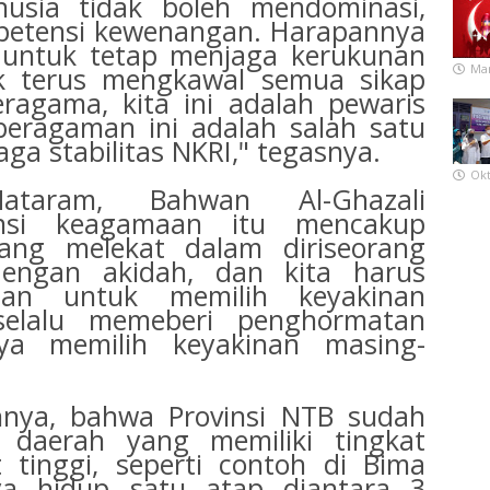
usia tidak boleh mendominasi,
ompetensi kewenangan. Harapannya
 untuk tetap menjaga kerukunan
uk terus mengkawal semua sikap
Mar
eragama, kita ini adalah pewaris
beragaman ini adalah salah satu
aga stabilitas NKRI," tegasnya.
Okt
taram, Bahwan Al-Ghazali
ansi keagamaan itu mencakup
ang melekat dalam diriseorang
engan akidah, dan kita harus
san untuk memilih keyakinan
elalu memeberi penghormatan
ya memilih keyakinan masing-
annya, bahwa Provinsi NTB sudah
 daerah yang memiliki tingkat
 tinggi, seperti contoh di Bima
a hidup satu atap diantara 3