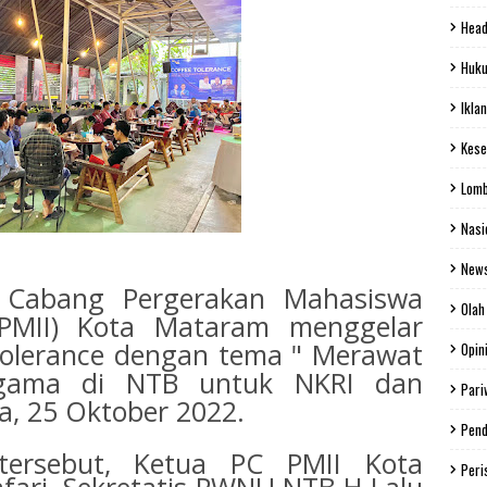
Head
Huku
Iklan
Kese
Lom
Nasi
New
 Cabang Pergerakan Mahasiswa
Olah
 PMII) Kota Mataram menggelar
 Tolerance dengan tema " Merawat
Opin
agama di NTB untuk NKRI dan
Pari
sa, 25 Oktober 2022.
Pend
tersebut, Ketua PC PMII Kota
Peri