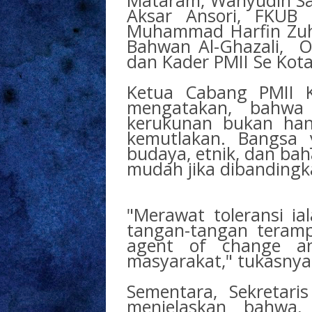
Mataram, Wahyudin Saf
Aksar Ansori, FKUB P
Muhammad Harfin Zuh
Bahwan Al-Ghazali, 
dan Kader PMII Se Kot
Ketua Cabang PMII K
mengatakan, bahwa 
kerukunan bukan han
kemutlakan. Bangsa 
budaya, etnik, dan bah
mudah jika dibanding
"Merawat toleransi i
tangan-tangan terampi
agent of change an
masyarakat," tukasnya
Sementara, Sekretar
menjelaskan bahwa, 