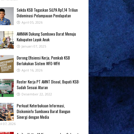
Sekda KSB Tegaskan SiLPA Rp1,14 Triliun
Didominasi Pelampauan Pendapatan
April 05, 2026
AMMAN Dukung Sumbawa Barat Menuju
Kabupaten Layak Anak
Januari 07, 2025
‎Dorong Efisiensi Kerja, Pemkab KSB
Berlakukan Sistem WFO-WFH ‎
April 16, 2026
Roster Kerja PT AMNT Disoal, Bupati KSB:
Sudah Sesuai Aturan
Desember 22, 2022
Perkuat Keterbukaan Informasi,
Diskominfo Sumbawa Barat Bangun
Sinergi dengan Media
il 07, 2026