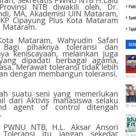
ari, Sekretatis PWNU NTB H.Lalu
rovinsi NTB diwakili oleh, Dr.
Polit
di, MA, Akademisi UIN Mataram,
Sum
OKP Cipayung Plus Kota Mataram
a Mataram.
Taju
ota Mataram, Wahyudin Safari
BER
Bagi pihaknya toleransi dan
ya keniscayaan, melainkan juga
yang dipadati berbagai agama,
asa. Merawat toleransi tidak lebih
kan dengan membangun toleransi.
Jun
alah suatu seni yang memerlukan
l dari Aktivis mahasiswa selaku
d agent of control ditengah
Apr
.
is PWNU NTB, H.L. Aksar Ansori
Toleransi itu jangan sekedar
Mar