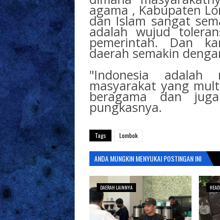
agama , Kabupaten Lo
dan Islam sangat sem
adalah wujud toleran
pemerintah. Dan ka
daerah semakin dengan 
"Indonesia adalah 
masyarakat yang multi
beragama dan juga 
pungkasnya.
Tags
Lombok
ANDA MUNGKIN MENYUKAI POSTINGAN INI
DAERAH LAINNYA
HEAD