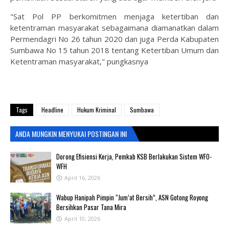
"Sat Pol PP berkomitmen menjaga ketertiban dan
ketentraman masyarakat sebagaimana diamanatkan dalam
Permendagri No 26 tahun 2020 dan juga Perda Kabupaten
Sumbawa No 15 tahun 2018 tentang Ketertiban Umum dan
Ketentraman masyarakat," pungkasnya
Tags
Headline
Hukum Kriminal
Sumbawa
ANDA MUNGKIN MENYUKAI POSTINGAN INI
‎Dorong Efisiensi Kerja, Pemkab KSB Berlakukan Sistem WFO-
WFH ‎
April 16, 2026
Wabup Hanipah Pimpin “Jum’at Bersih”, ASN Gotong Royong
Bersihkan Pasar Tana Mira
April 10, 2026