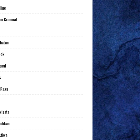
line
m Kriminal
hatan
bok
onal
s
 Raga
i
wisata
idikan
stiwa