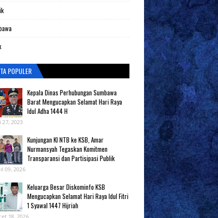
ik
bawa
k
ITA POPULER
Kepala Dinas Perhubungan Sumbawa
Barat Mengucapkan Selamat Hari Raya
Idul Adha 1444 H
i 27, 2023
Kunjungan KI NTB ke KSB, Amar
Nurmansyah Tegaskan Komitmen
Transparansi dan Partisipasi Publik
il 09, 2026
Keluarga Besar Diskominfo KSB
Mengucapkan Selamat Hari Raya Idul Fitri
1 Syawal 1447 Hijriah
et 18, 2026