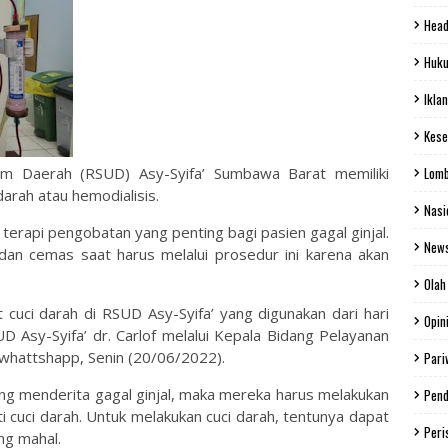
Head
Huku
Iklan
Kese
 Daerah (RSUD) Asy-Syifa’ Sumbawa Barat memiliki
Lom
darah atau hemodialisis.
Nasi
terapi pengobatan yang penting bagi pasien gagal ginjal.
New
an cemas saat harus melalui prosedur ini karena akan
Olah
lat cuci darah di RSUD Asy-Syifa’ yang digunakan dari hari
Opin
UD Asy-Syifa’ dr. Carlof melalui Kepala Bidang Pelayanan
a whattshapp, Senin (20/06/2022).
Pari
ng menderita gagal ginjal, maka mereka harus melakukan
Pend
 cuci darah. Untuk melakukan cuci darah, tentunya dapat
Peri
ng mahal.