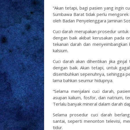
“Akan tetapi, bagi pasien yang ingin 
Sumbawa Barat tidak perlu mengorek k
oleh Badan Penyelenggara Jaminan Sosi
Cuci darah merupakan prosedur untuk m
dengan baik akibat kerusakan pada o
tekanan darah dan menyeimbangkan ka
kalsium.
Cuci darah akan dihentikan jika ginja
dengan baik. Akan tetapi, untuk gagal
disembuhkan sepenuhnya, sehingga pen
lama bahkan seumur hidupnya.
“Selama menjalani cuci darah, pas
asupan kalium, fosfor, dan natrium, 
Terlalu banyak mineral dalam darah da
Selama prosedur cuci darah berlang
santai, seperti menonton televisi, m
tidur.