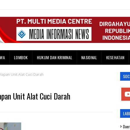
AWA
LOMBOK
HUKUM DAN KRIMINAL
NASIONAL
KESEHATAN
elapan Unit Alat Cuci Darah
SOC
apan Unit Alat Cuci Darah
LAB
Daer