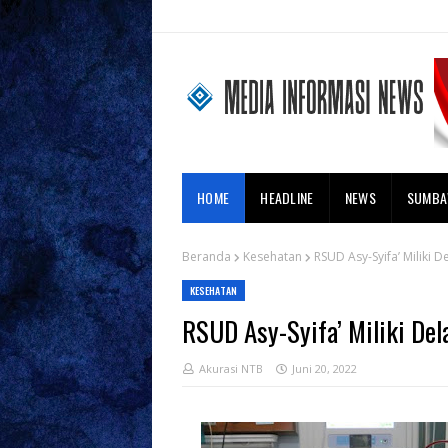
HOME
HEADLINE
NEWS
SUMB
Beranda
Kesehatan
RSUD Asy-Syifa’ Miliki D
KESEHATAN
RSUD Asy-Syifa’ Miliki Del
Akurasi NTB
Juni 20, 2022