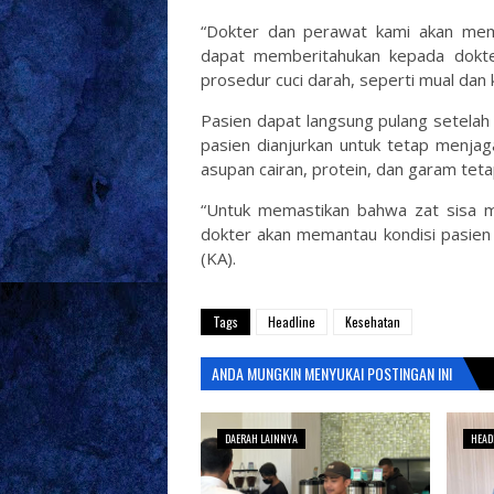
“Dokter dan perawat kami akan mema
dapat memberitahukan kepada dokte
prosedur cuci darah, seperti mual dan 
Pasien dapat langsung pulang setelah 
pasien dianjurkan untuk tetap menj
asupan cairan, protein, dan garam tet
“Untuk memastikan bahwa zat sisa m
dokter akan memantau kondisi pasien 
(KA).
Tags
Headline
Kesehatan
ANDA MUNGKIN MENYUKAI POSTINGAN INI
DAERAH LAINNYA
HEAD