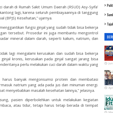
Polit
cuci darah di Rumah Sakit Umum Daerah (RSUD) Asy-Syifa’
antong lagi, karena seluruh pembiayaannya di tanggung
Sum
al (BPJS) Kesehatan,” ujarnya.
Taju
enggantikan fungsi ginjal yang sudah tidak bisa bekerja
rgan tersebut. Prosedur ini juga membantu mengontrol
BER
dar mineral dalam darah, seperti kalium, natrium, dan
l tidak lagi mengalami kerusakan dan sudah bisa bekerja
 ginjal kronis, kerusakan pada ginjal sangat jarang bisa
Jun
deritanya perlu melakukan cuci darah dalam waktu yang
ien harus banyak mengonsumsi protein dan membatasi
termasuk natrium yang ada pada jus dan minuman energi.
Apr
pat menyebabkan masalah kesehatan lainnya,” jelasnya.
sung, pasien diperbolehkan untuk melakukan kegiatan
embaca, atau tidur, tetapi harus tetap berada di tempat
Mar