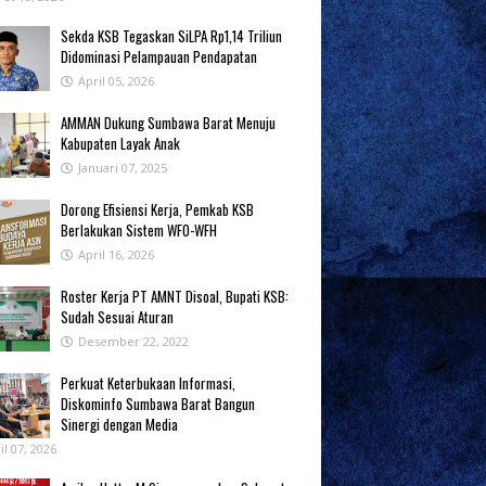
Sekda KSB Tegaskan SiLPA Rp1,14 Triliun
Didominasi Pelampauan Pendapatan
April 05, 2026
AMMAN Dukung Sumbawa Barat Menuju
Kabupaten Layak Anak
Januari 07, 2025
‎Dorong Efisiensi Kerja, Pemkab KSB
Berlakukan Sistem WFO-WFH ‎
April 16, 2026
Roster Kerja PT AMNT Disoal, Bupati KSB:
Sudah Sesuai Aturan
Desember 22, 2022
Perkuat Keterbukaan Informasi,
Diskominfo Sumbawa Barat Bangun
Sinergi dengan Media
il 07, 2026