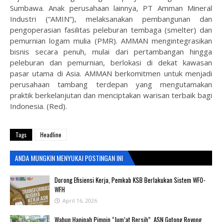
Sumbawa. Anak perusahaan lainnya, PT Amman Mineral
Industri (“AMIN”), melaksanakan pembangunan dan
pengoperasian fasilitas peleburan tembaga (smelter) dan
pemurnian logam mulia (PMR). AMMAN mengintegrasikan
bisnis secara penuh, mulai dari pertambangan hingga
peleburan dan pemurnian, berlokasi di dekat kawasan
pasar utama di Asia. AMMAN berkomitmen untuk menjadi
perusahaan tambang terdepan yang mengutamakan
praktik berkelanjutan dan menciptakan warisan terbaik bagi
Indonesia. (Red).
Tags
Headline
ANDA MUNGKIN MENYUKAI POSTINGAN INI
‎Dorong Efisiensi Kerja, Pemkab KSB Berlakukan Sistem WFO-
WFH ‎
April 16, 2026
Wabup Hanipah Pimpin “Jum’at Bersih”, ASN Gotong Royong