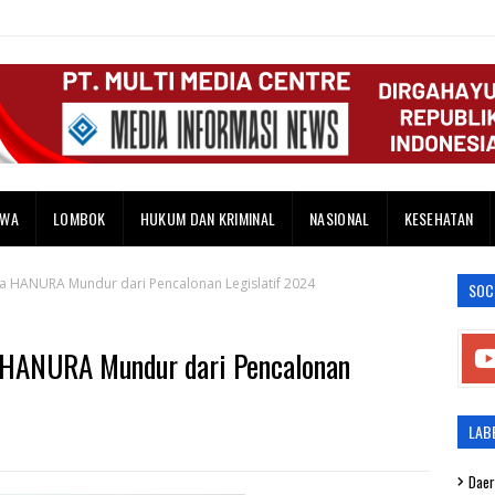
AWA
LOMBOK
HUKUM DAN KRIMINAL
NASIONAL
KESEHATAN
 Muda HANURA Mundur dari Pencalonan Legislatif 2024
SOC
uda HANURA Mundur dari Pencalonan
LAB
Daer