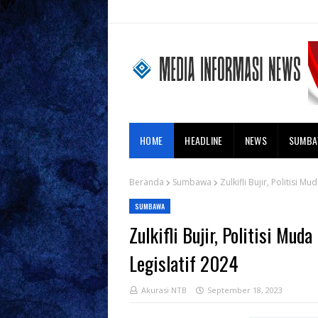
HOME
HEADLINE
NEWS
SUMB
Beranda
Sumbawa
Zulkifli Bujir, Politisi
SUMBAWA
Zulkifli Bujir, Politisi M
Legislatif 2024
Akurasi NTB
September 18, 2023