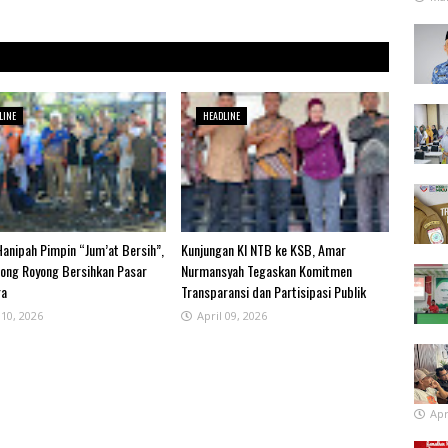
LINE
HEADLINE
anipah Pimpin “Jum’at Bersih”,
Kunjungan KI NTB ke KSB, Amar
ong Royong Bersihkan Pasar
Nurmansyah Tegaskan Komitmen
ra
Transparansi dan Partisipasi Publik
 10, 2026
April 09, 2026
Apr