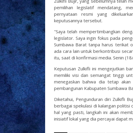
Zulkifli Bujir, yang sebelumnya telah 
pemilihan legislatif mendatang, 
pernyataan resmi yang dikeluarka
keputusannya tersebut.
"Saya telah mempertimbangkan deng
legislator. Saya ingin fokus pada pe
Sumbawa Barat tanpa harus terikat ol
ada cara lain untuk berkontribusi secar
itu, saat di konfirmasi media. Senin (1
Keputusan Zulkifli ini mengejutkan ban
memiliki visi dan semangat tinggi unt
menegaskan bahwa dia tetap akan a
pembangunan Kabupaten Sumbawa Ba
Diketahui, Pengunduran diri Zulkifli B
berbagai spekulasi di kalangan polit
hal yang pasti, langkah ini akan mem
inisiatif lokal yang dia percayai dapa