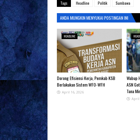
Tags
Headline
Politik
Sumbawa
ANDA MUNGKIN MENYUKAI POSTINGAN INI
HEADLINE
HEAD
‎Dorong Efisiensi Kerja, Pemkab KSB
Wabup H
Berlakukan Sistem WFO-WFH ‎
ASN Got
Tana Mi
April 16, 2026
April