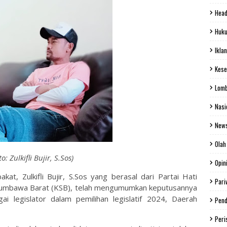
Head
Huku
Iklan
Kese
Lom
Nasi
New
Olah
to: Zulkifli Bujir, S.Sos)
Opin
at, Zulkifli Bujir, S.Sos yang berasal dari Partai Hati
Pari
umbawa Barat (KSB), telah mengumumkan keputusannya
i legislator dalam pemilihan legislatif 2024, Daerah
Pend
Peri