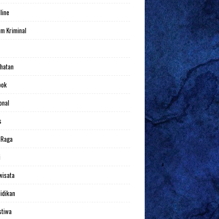
line
m Kriminal
hatan
bok
onal
s
 Raga
i
wisata
idikan
stiwa