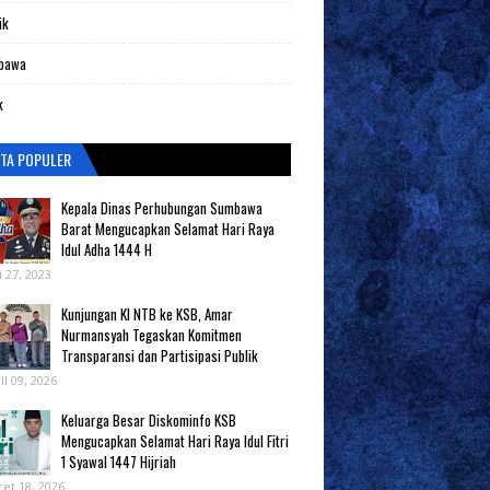
ik
bawa
k
ITA POPULER
Kepala Dinas Perhubungan Sumbawa
Barat Mengucapkan Selamat Hari Raya
Idul Adha 1444 H
i 27, 2023
Kunjungan KI NTB ke KSB, Amar
Nurmansyah Tegaskan Komitmen
Transparansi dan Partisipasi Publik
il 09, 2026
Keluarga Besar Diskominfo KSB
Mengucapkan Selamat Hari Raya Idul Fitri
1 Syawal 1447 Hijriah
et 18, 2026