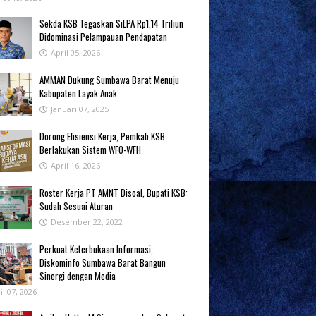
Sekda KSB Tegaskan SiLPA Rp1,14 Triliun
Didominasi Pelampauan Pendapatan
April 05, 2026
AMMAN Dukung Sumbawa Barat Menuju
Kabupaten Layak Anak
Januari 07, 2025
‎Dorong Efisiensi Kerja, Pemkab KSB
Berlakukan Sistem WFO-WFH ‎
April 16, 2026
Roster Kerja PT AMNT Disoal, Bupati KSB:
Sudah Sesuai Aturan
Desember 22, 2022
Perkuat Keterbukaan Informasi,
Diskominfo Sumbawa Barat Bangun
Sinergi dengan Media
il 07, 2026