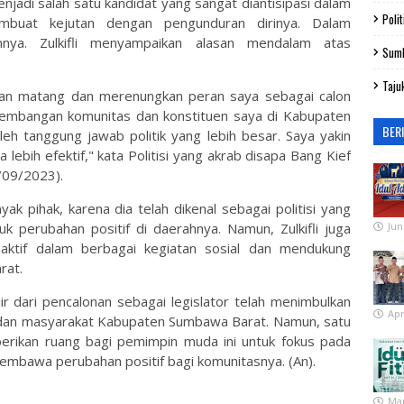
menjadi salah satu kandidat yang sangat diantisipasi dalam
Polit
membuat kejutan dengan pengunduran dirinya. Dalam
nnya. Zulkifli menyampaikan alasan mendalam atas
Sum
Taju
an matang dan merenungkan peran saya sebagai calon
ngembangan komunitas dan konstituen saya di Kabupaten
BER
eh tanggung jawab politik yang lebih besar. Saya yakin
a lebih efektif," kata Politisi yang akrab disapa Bang Kief
8/09/2023).
yak pihak, karena dia telah dikenal sebagai politisi yang
uk perubahan positif di daerahnya. Namun, Zulkifli juga
Jun
ktif dalam berbagai kegiatan sosial dan mendukung
rat.
ujir dari pencalonan sebagai legislator telah menimbulkan
Apr
isi dan masyarakat Kabupaten Sumbawa Barat. Namun, satu
berikan ruang bagi pemimpin muda ini untuk fokus pada
t membawa perubahan positif bagi komunitasnya. (An).
Mar