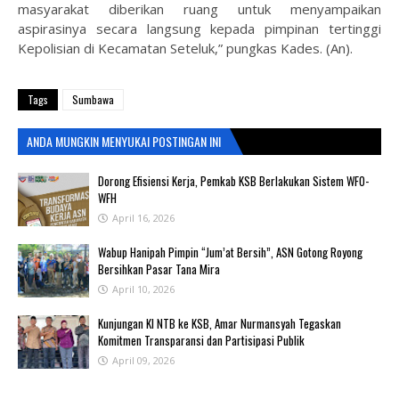
masyarakat diberikan ruang untuk menyampaikan
aspirasinya secara langsung kepada pimpinan tertinggi
Kepolisian di Kecamatan Seteluk,” pungkas Kades. (An).
Tags
Sumbawa
ANDA MUNGKIN MENYUKAI POSTINGAN INI
‎Dorong Efisiensi Kerja, Pemkab KSB Berlakukan Sistem WFO-
WFH ‎
April 16, 2026
Wabup Hanipah Pimpin “Jum’at Bersih”, ASN Gotong Royong
Bersihkan Pasar Tana Mira
April 10, 2026
Kunjungan KI NTB ke KSB, Amar Nurmansyah Tegaskan
Komitmen Transparansi dan Partisipasi Publik
April 09, 2026