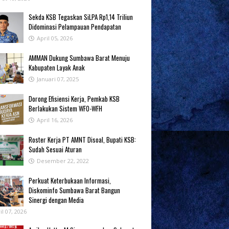
Sekda KSB Tegaskan SiLPA Rp1,14 Triliun
Didominasi Pelampauan Pendapatan
April 05, 2026
AMMAN Dukung Sumbawa Barat Menuju
Kabupaten Layak Anak
Januari 07, 2025
‎Dorong Efisiensi Kerja, Pemkab KSB
Berlakukan Sistem WFO-WFH ‎
April 16, 2026
Roster Kerja PT AMNT Disoal, Bupati KSB:
Sudah Sesuai Aturan
Desember 22, 2022
Perkuat Keterbukaan Informasi,
Diskominfo Sumbawa Barat Bangun
Sinergi dengan Media
il 07, 2026