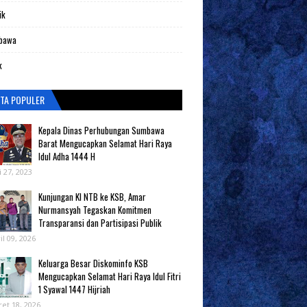
ik
bawa
k
ITA POPULER
Kepala Dinas Perhubungan Sumbawa
Barat Mengucapkan Selamat Hari Raya
Idul Adha 1444 H
i 27, 2023
Kunjungan KI NTB ke KSB, Amar
Nurmansyah Tegaskan Komitmen
Transparansi dan Partisipasi Publik
il 09, 2026
Keluarga Besar Diskominfo KSB
Mengucapkan Selamat Hari Raya Idul Fitri
1 Syawal 1447 Hijriah
et 18, 2026