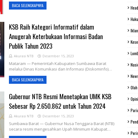
BACA SELENGKAPNYA
Head
Huku
KSB Raih Kategori Informatif dalam
Iklan
Anugerah Keterbukaan Informasi Badan
Kese
Publik Tahun 2023
Lom
Akurasi NTB
Desember 15, 2023
Mataram — Pemerintah Kabupaten Sumbawa Barat
Nasi
melalui Dinas Komunikasi dan Informasi (Diskominfo)…
New
BACA SELENGKAPNYA
Olah
Gubernur NTB Resmi Menetapkan UMK KSB
Opin
Sebesar Rp 2.650.862 untuk Tahun 2024
Pari
Akurasi NTB
Desember 15, 2023
Pend
Sumbawa Barat — Gubernur Nusa Tenggara Barat (NTB)
secara resmi mengesahkan Upah Minimum Kabupat…
Peri