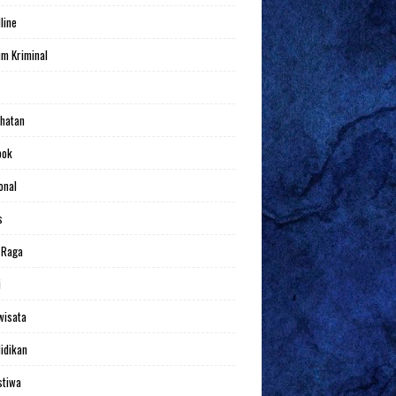
line
m Kriminal
hatan
bok
onal
s
 Raga
i
wisata
idikan
stiwa