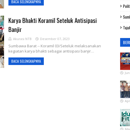
BACA SELENGKAPNYA
Polit
Sum
Karya Bhakti Koramil Seteluk Antisipasi
Banjir
Taju
Akurasi NTB
Desember 07, 2023
BER
Sumbawa Barat -- Koramil 03/Seteluk melaksanakan
kegiatan karya bhakti sebagai antisipasi banjir…
BACA SELENGKAPNYA
Jun
Apr
Mar