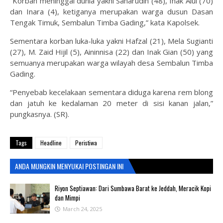
“Korban meninggal dunia yakni Saharudin (48), Inak Alui (70)
dan Inara (4), ketiganya merupakan warga dusun Dasan
Tengak Timuk, Sembalun Timba Gading,” kata Kapolsek.
Sementara korban luka-luka yakni Hafzal (21), Mela Sugianti
(27), M. Zaid Hijil (5), Aininnisa (22) dan Inak Gian (50) yang
semuanya merupakan warga wilayah desa Sembalun Timba
Gading.
“Penyebab kecelakaan sementara diduga karena rem blong
dan jatuh ke kedalaman 20 meter di sisi kanan jalan,”
pungkasnya. (SR).
Tags
Headline
Peristiwa
ANDA MUNGKIN MENYUKAI POSTINGAN INI
Riyon Septiawan: Dari Sumbawa Barat ke Jeddah, Meracik Kopi
dan Mimpi
March 24, 2025