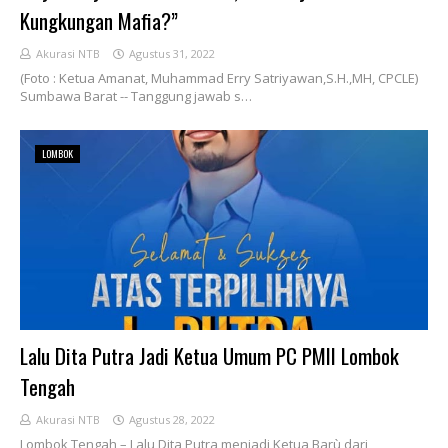
Kungkungan Mafia?”
Akurasi NTB
Agustus 31, 2022
(Foto : Ketua Amanat, Muhammad Erry Satriyawan,S.H.,MH, CPCLE)
Sumbawa Barat -- Tanggung jawab s…
LOMBOK
Lalu Dita Putra Jadi Ketua Umum PC PMII Lombok
Tengah
Akurasi NTB
Agustus 28, 2022
Lombok Tengah – Lalu Dita Putra menjadi Ketua Barù dari