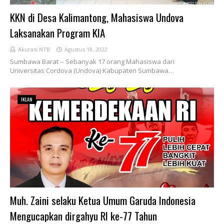
KKN di Desa Kalimantong, Mahasiswa Undova
Laksanakan Program KIA
Akurasi NTB
Agustus 18, 2022
Sumbawa Barat -- Sebanyak 17 orang Mahasiswa dari
Universitas Cordova (Undova) Kabupaten Sumbawa…
IKLAN
Muh. Zaini selaku Ketua Umum Garuda Indonesia
Mengucapkan dirgahyu RI ke-77 Tahun