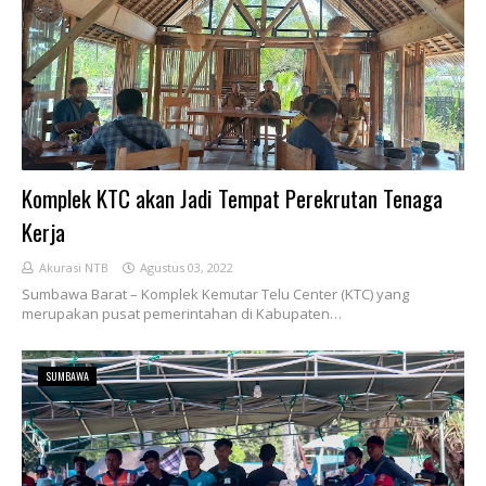
Komplek KTC akan Jadi Tempat Perekrutan Tenaga
Kerja
Akurasi NTB
Agustus 03, 2022
Sumbawa Barat – Komplek Kemutar Telu Center (KTC) yang
merupakan pusat pemerintahan di Kabupaten…
SUMBAWA