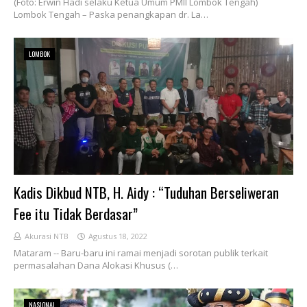
(Foto: Erwin Hadi selaku Ketua Umum PMII Lombok Tengah)
Lombok Tengah – Paska penangkapan dr. La…
LOMBOK
Kadis Dikbud NTB, H. Aidy : “Tuduhan Berseliweran
Fee itu Tidak Berdasar”
Akurasi NTB
Agustus 18, 2022
Mataram -- Baru-baru ini ramai menjadi sorotan publik terkait
permasalahan Dana Alokasi Khusus (…
NASIONAL